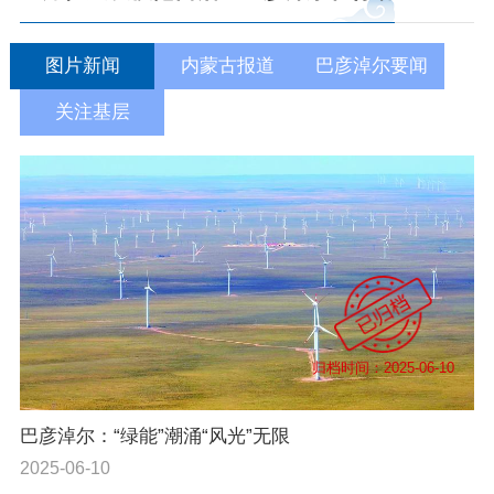
依申请公开
图片新闻
内蒙古报道
巴彦淖尔要闻
政务服务
关注基层
特色服务专区
惠企政策精准服务
网上中介服务超市
便民应用
便民热线
基础清单
办事大厅
内蒙古政务服务网
高效办成一件事
归档时间：2025-06-10
政民互动
巴彦淖尔：“绿能”潮涌“风光”无限
市长信箱
12345热线留言
新闻发布会
2025-06-10