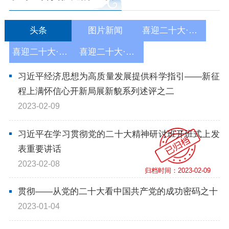
依申请公开
头条
图片新闻
喜迎二十大·中央篇
政务服务
喜迎二十大·内蒙古篇
喜迎二十大·巴彦淖尔篇
习近平经济思想为高质量发展提供科学指引——新征
特色服务专区
惠企政策精准服务
网上中介服务超市
程上满怀信心开新局展新貌系列述评之二
2023-02-09
便民应用
便民热线
基础清单
习近平在学习贯彻党的二十大精神研讨班开班式上发
办事大厅
内蒙古政务服务网
高效办成一件事
表重要讲话
2023-02-08
归档时间：2023-02-09
政民互动
贯彻——从党的二十大看中国共产党的成功密码之十
市长信箱
12345热线留言
新闻发布会
2023-01-04