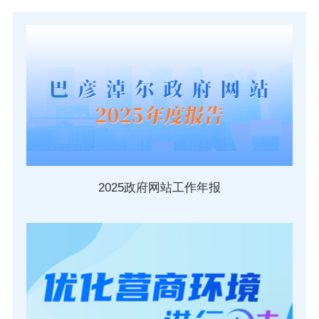
依申请公开
政务服务
特色服务专区
惠企政策精准服务
网上中介服务超市
便民应用
便民热线
基础清单
2025政府网站工作年报
办事大厅
内蒙古政务服务网
高效办成一件事
政民互动
市长信箱
12345热线留言
新闻发布会