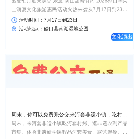
盛夏七月瓜果飘香“乐渡·阴山甜蜜有约”2026磴口华莱
士消夏文化旅游惠民活动火热来袭从7月17日到23日
连续七个夜晚磴口县南湖湿地公园将成为歌声与欢笑
活动时间：7月17日到23日
交织的海洋摇滚、二人台、晋剧乌兰牧骑、群众文
活动地点：磴口县南湖湿地公园
艺……每晚...
文化演出
周末，你可以免费乘公交来河套非遗小镇，吃村烤、看演出、逛市集、嗨音乐、跳篝火、赏烟花，让你嗨不停！
周末，来河套非遗小镇吃河套村烤、逛非遗农副产品
市集、体验非遗研学课程品河套美食、露营聚餐、嗨