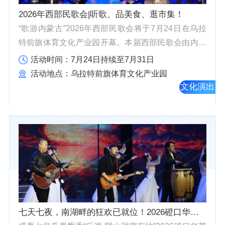
2026年西部民歌会|听歌、品美食、逛市集！
“歌游内蒙古”2026年西部民歌会将于7月24日在乌拉
特前旗体育文化产业园开幕。本届西部民歌会由内蒙
古自治区文化和旅游厅主办，自治区文化馆、文化和
活动时间：7月24日持续至7月31日
旅游发展研究院、巴彦淖尔市委宣传部、文旅局、乌
活动地点：乌拉特前旗体育文化产业园
拉特前旗人民...
文化演出
七天七夜，南湖畔的狂欢已就位！2026磴口华莱士消夏文艺晚会节目单抢先看~