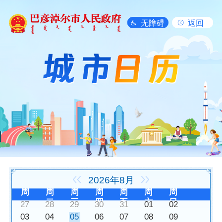
无障碍
返回
2026年8月
周
周
周
周
周
周
周
一
二
三
四
五
六
日
27
28
29
30
31
01
02
03
04
05
06
07
08
09