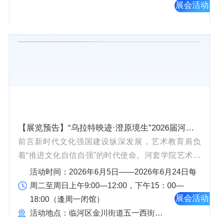
端午主题社...
展会活动
【展览预告】“乌拉特映迹·澄原境生”2026届河套学院艺术学院毕业生成果展
前言新时代文化强国建设纵深发展，艺术教育肩负
着“推进文化自信自强”的时代使命。河套学院艺术学
院承继“乌拉特之境·视觉共生”的探索根脉，以2026届
活动时间：2026年6月5日——2026年6月24日每
毕业生创作展演为新的起点，进一步践行以文化人、
周二至周日上午9:00—12:00，下午15：00—
以艺铸魂...
展会活动
18:00（逢周一闭馆）
活动地点：临河区金川街道五一西街文博中心B座一楼