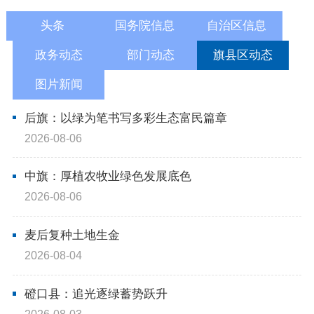
依申请公开
头条
国务院信息
自治区信息
政务动态
部门动态
旗县区动态
政务服务
图片新闻
特色服务专区
惠企政策精准服务
网上中介服务超市
后旗：以绿为笔书写多彩生态富民篇章
2026-08-06
便民应用
便民热线
基础清单
中旗：厚植农牧业绿色发展底色
办事大厅
内蒙古政务服务网
高效办成一件事
2026-08-06
麦后复种土地生金
政民互动
2026-08-04
市长信箱
12345热线留言
新闻发布会
磴口县：追光逐绿蓄势跃升