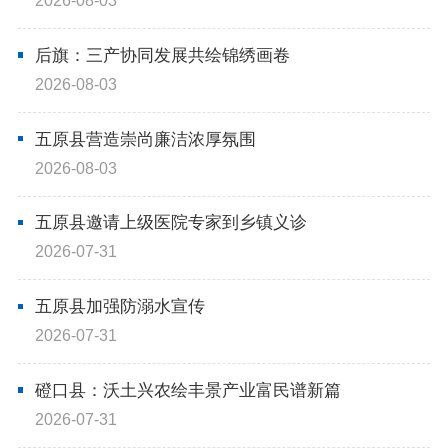
2026-08-03
在线访谈
意见征集
诉求公开
后旗：三产协同发展共绘锦绣画卷
智能问答
2026-08-03
五原县营造崇尚廉洁浓厚氛围
走进巴彦淖尔
2026-08-03
行政区划
自然地理
资源禀赋
五原县邀请上级医院专家到乡镇义诊
2026-07-31
人文历史
五原县加强防溺水宣传
2026-07-31
回到顶部
磴口县：沃土兴农绘丰景产业富民谱新篇
2026-07-31