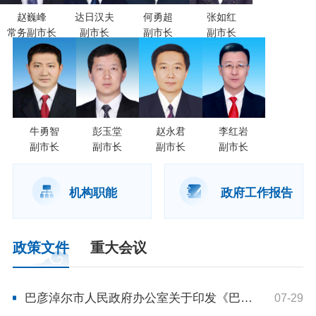
在线访谈
意见征集
诉求公开
赵巍峰
达日汉夫
何勇超
张如红
常务副市长
副市长
副市长
副市长
智能问答
走进巴彦淖尔
牛勇智
彭玉堂
赵永君
李红岩
行政区划
自然地理
资源禀赋
副市长
副市长
副市长
副市长
人文历史
机构职能
政府工作报告
政策文件
重大会议
回到顶部
巴彦淖尔市人民政府办公室关于印发《巴彦淖尔市防汛抗旱应急预案 （2026年版）》的通知
07-29