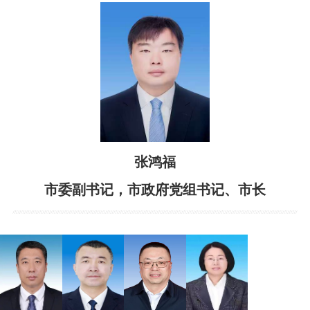
依申请公开
政务服务
特色服务专区
惠企政策精准服务
网上中介服务超市
便民应用
便民热线
基础清单
张鸿福
市委副书记，市政府党组书记、市长
办事大厅
内蒙古政务服务网
高效办成一件事
政民互动
市长信箱
12345热线留言
新闻发布会