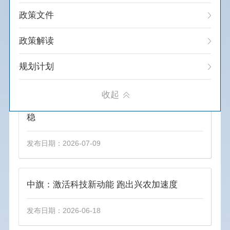
政策文件
磴口县：沃土兴农绘丰景 产业富民谱新篇
政策解读
发布日期：2026-07-31
规划计划
通知公告
收起
中旗：锚定绿色发展方向 农牧业转型蹄疾步
稳
建议提案办理
重大决策预公开
发布日期：2026-07-09
重大会议
中旗：激活科技新动能 跑出兴农加速度
人事信息
发布日期：2026-06-18
统计信息