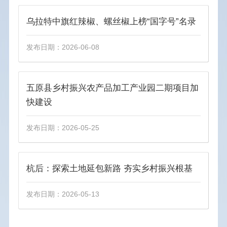
重点领域信息公开
乌拉特中旗红辣椒、螺丝椒上榜“国字号”名录
稳岗就业
发布日期：2026-06-08
养老服务
乡村振兴
义务教育
五原县乡村振兴农产品加工产业园二期项目加
食品安全
快建设
生态环境
发布日期：2026-05-25
安全生产
产品质量
医疗卫生
杭后：探索土地延包新路 夯实乡村振兴根基
招商引资
发布日期：2026-05-13
助企纾困
诚信建设