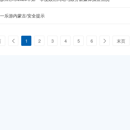
一乐游内蒙古/安全提示
页
1
2
3
4
5
6
末页