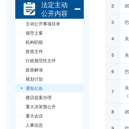
法定主动
2
2
公开内容
3
巴
主动公开事项目录
领导之窗
4
关
机构职能
政策文件
5
关
行政规范性文件
政策解读
6
巴
规划计划
关
通知公告
7
（
建议提案办理
重大决策预公开
8
2
重大会议
人事信息
9
巴