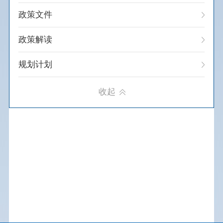
政策文件
内蒙古自治区考试考务费目录清单
政策解读
巴彦淖尔市行政事业性收费目录清单
规划计划
通知公告
收起
建议提案办理
重大决策预公开
重大会议
人事信息
统计信息