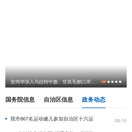
领导之窗
政策
政府信息公开指南
政府信息公开制度
法定主动公开内容
政府信息公开年报
依申请公开
政务服务
贺伟华深入乌拉特中旗、甘其毛都口岸调研
特色服务专区
惠企政策精准服务
网上中介服务超市
国务院信息
自治区信息
政务动态
便民应用
便民热线
基础清单
我市867名运动健儿参加自治区十六运
08-10