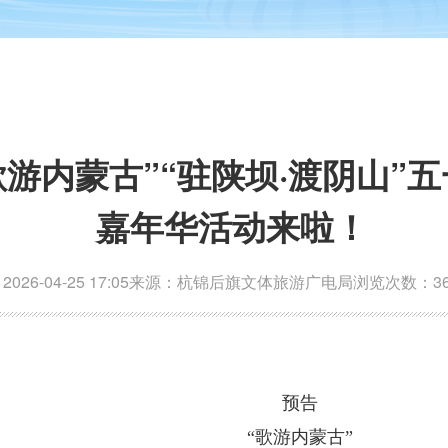
游内蒙古”“驻陕坝·渡阴山”
嘉年华活动来啦！
26-04-25 17:05
来源：杭锦后旗文体旅游广电局
浏览次数：3
预告
“歌游内蒙古”