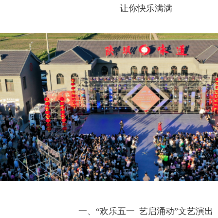
让你快乐满满
一、“欢乐五一 艺启涌动”文艺演出