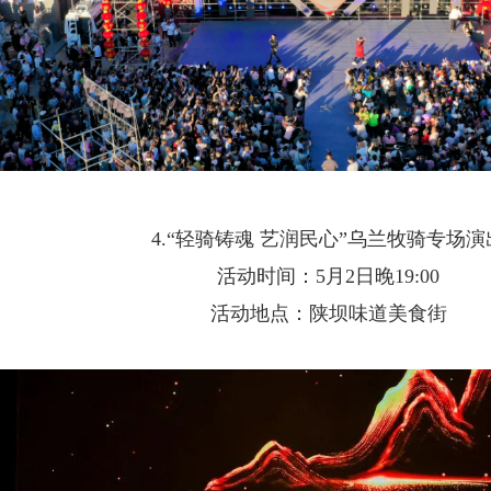
4.“轻骑铸魂 艺润民心”乌兰牧骑专场演
活动时间：5月2日晚19:00
活动地点：陕坝味道美食街