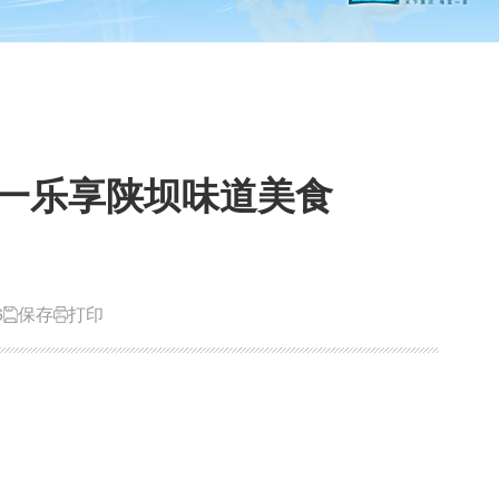
五一乐享陕坝味道美食
6
保存
打印