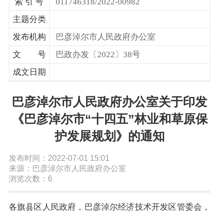
索 引 号
011746318/2022-00982
依申请公开
主题分类
发布机构
巴彦淖尔市人民政府办公室
政务服务
文 号
巴政办发〔2022〕38号
成文日期
特色服务专区
惠企政策精准服务
网上中介服务超市
巴彦淖尔市人民政府办公室关于印发
便民应用
便民热线
基础清单
《巴彦淖尔市“十四五”林业和草原保
护发展规划》的通知
办事大厅
内蒙古政务服务网
高效办成一件事
发布时间：2022-07-01 15:01
政民互动
来源：巴彦淖尔市人民政府办公室
浏览次数：6
市长信箱
12345热线留言
新闻发布会
各旗县区人民政府，巴彦淖尔经济技术开发区管委会，