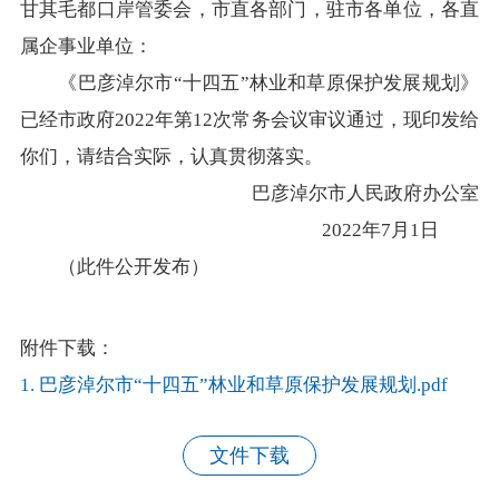
甘其毛都口岸管委会，市直各部门，驻市各单位，各直
在线访谈
意见征集
诉求公开
属企事业单位：
智能问答
《巴彦淖尔市“十四五”林业和草原保护发展规划》
已经市政府2022年第12次常务会议审议通过，现印发给
你们，请结合实际，认真贯彻落实。
走进巴彦淖尔
巴彦淖尔市人民政府办公室
行政区划
自然地理
资源禀赋
2022年7月1日
（此件公开发布）
人文历史
附件下载：
1.
巴彦淖尔市“十四五”林业和草原保护发展规划.pdf
回到顶部
文件下载