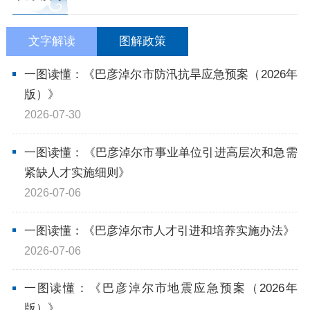
依申请公开
文字解读
图解政策
政务服务
一图读懂：《巴彦淖尔市防汛抗旱应急预案（2026年
版）》
特色服务专区
惠企政策精准服务
网上中介服务超市
2026-07-30
便民应用
便民热线
基础清单
一图读懂：《巴彦淖尔市事业单位引进高层次和急需
紧缺人才实施细则》
办事大厅
内蒙古政务服务网
高效办成一件事
2026-07-06
一图读懂：《巴彦淖尔市人才引进和培养实施办法》
政民互动
2026-07-06
市长信箱
12345热线留言
新闻发布会
一图读懂：《巴彦淖尔市地震应急预案（2026年
版）》