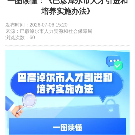
一图读懂：《巴彦淖尔市人才引进和
依申请公开
培养实施办法》
发布时间：2026-07-06 15:20
政务服务
来源：巴彦淖尔市人力资源和社会保障局
浏览次数：60
特色服务专区
惠企政策精准服务
网上中介服务超市
便民应用
便民热线
基础清单
办事大厅
内蒙古政务服务网
高效办成一件事
政民互动
市长信箱
12345热线留言
新闻发布会