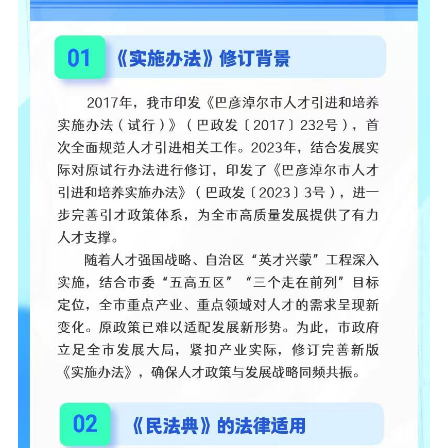
在线访谈
意见征集
诉求公开
智能问答
走进巴彦淖尔
行政区划
自然地理
资源禀赋
人文历史
回到顶部