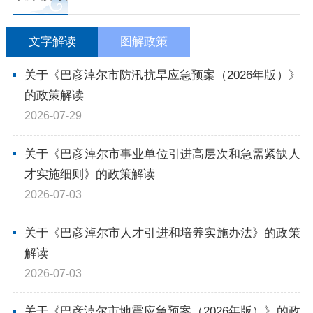
依申请公开
文字解读
图解政策
政务服务
关于《巴彦淖尔市防汛抗旱应急预案（2026年版）》
的政策解读
特色服务专区
惠企政策精准服务
网上中介服务超市
2026-07-29
便民应用
便民热线
基础清单
关于《巴彦淖尔市事业单位引进高层次和急需紧缺人
才实施细则》的政策解读
办事大厅
内蒙古政务服务网
高效办成一件事
2026-07-03
关于《巴彦淖尔市人才引进和培养实施办法》的政策
政民互动
解读
2026-07-03
市长信箱
12345热线留言
新闻发布会
关于《巴彦淖尔市地震应急预案（2026年版）》的政