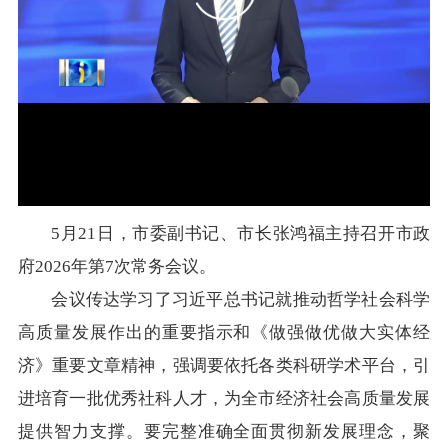
在线访谈
意见征集
诉求公开
智能问答
走进巴彦淖尔
行政区划
自然地理
资源禀赋
5月21日，市委副书记、市长张鸿福主持召开市政
人文历史
府2026年第7次常务会议。
会议传达学习了习近平总书记就推动哲学社会科学
高质量发展作出的重要指示和《做强做优做大实体经
回到顶部
济》重要文章精神，强调要依托各类科研学术平台，引
进培育一批优秀社科人才，为全市经济社会高质量发展
提供智力支撑。要完整准确全面贯彻新发展理念，聚