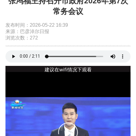
张鸿福主持召开市政府2026年第7次
依申请公开
常务会议
发布时间：2026-05-22 16:39
政务服务
来源：巴彦淖尔日报
浏览次数：272
特色服务专区
惠企政策精准服务
网上中介服务超市
便民应用
便民热线
基础清单
办事大厅
内蒙古政务服务网
高效办成一件事
政民互动
市长信箱
12345热线留言
新闻发布会