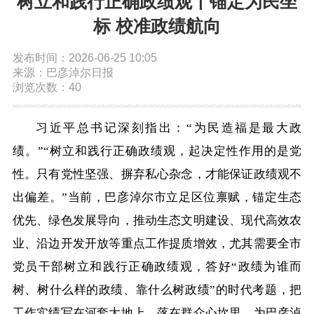
树立和践行正确政绩观丨锚定为民坐
依申请公开
标 校准政绩航向
发布时间：2026-06-25 10:05
政务服务
来源：巴彦淖尔日报
浏览次数：40
特色服务专区
惠企政策精准服务
网上中介服务超市
习近平总书记深刻指出：“为民造福是最大政
便民应用
便民热线
基础清单
绩。”“树立和践行正确政绩观，起决定性作用的是党
性。只有党性坚强、摒弃私心杂念，才能保证政绩观不
办事大厅
内蒙古政务服务网
高效办成一件事
出偏差。”当前，巴彦淖尔市立足区位禀赋，锚定生态
优先、绿色发展导向，推动生态文明建设、现代高效农
政民互动
业、沿边开发开放等重点工作提质增效，尤其需要全市
党员干部树立和践行正确政绩观，答好“政绩为谁而
市长信箱
12345热线留言
新闻发布会
树、树什么样的政绩、靠什么树政绩”的时代考题，把
工作实绩写在河套大地上、落在群众心坎里，为巴彦淖