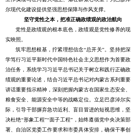
在线访谈
意见征集
诉求公开
尔现代化建设提供坚强思想保障与作风支撑。
坚守党性之本，把准正确政绩观的政治航向
智能问答
党性是政绩观的根本底色，政绩观是党性修养的现
实映照。
走进巴彦淖尔
筑牢思想根基，拧紧理想信念“总开关”。坚持把深
行政区划
自然地理
资源禀赋
学笃行习近平新时代中国特色社会主义思想作为首要政
治任务，系统学习习近平总书记关于树立和践行正确政
人文历史
绩观的重要论述，结合习近平总书记对内蒙古系列重要
讲话重要指示精神，深刻把握内蒙古在国家生态安全、
粮食安全、能源安全中等的战略定位。立足巴彦淖尔实
回到顶部
际，引导干部摒弃急功近利、盲目冒进的短视思维，坚
决杜绝“形象工程”“面子工程”，始终遵循党中央决策部
署、自治区党委工作要求和市委具体安排，确保干事创