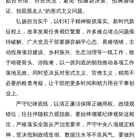
贴合市情、符合民意，避免“拍脑袋决策、拍胸脯保
证、拍屁股走人”的形式主义问题。
弘扬担当实干，以钉钉子精神狠抓落实。新时代新
征程上，改革发展任务艰巨繁重，许多难点堵点问题亟
待破解。广大党员干部要摒弃躺平心态、畏难情绪，主
动投身项目建设、乡村振兴、生态治理等一线工作，敢
于啃硬骨头、涉险滩，以一抓到底的韧劲推动各项工作
落地见效。同时坚决反对形式主义、官僚主义，精简不
必要的检查考核，让干部把更多时间和精力用在干事创
业上。
严守纪律底线，以清正廉洁保障正确用权。政绩观
错位，往往伴随权力观扭曲。要始终绷紧纪律规矩这根
弦，严格落实全面从严治党要求，严守中央八项规定精
神，坚决抵制政绩造假、数据注水等不良风气。要做到