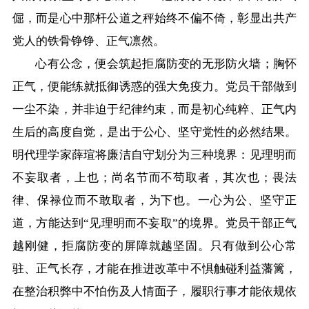
倔，而是心中那杆公道之秤始终不偏不倚，彰显出共产
党人的铁骨铮铮、正气凛然。
心有公念，便会筑起拒腐防变的无形防火墙；胸怀
正气，便能练就抵御诱惑的强大免疫力。党员干部做到
一尘不染，并非迫于纪律约束，而是初心纯粹、正气内
生后的高度自觉，是出于公心、坚守党性的必然结果。
明代理学家薛瑄将廉洁自守划分为三种境界：见理明而
不妄取者，上也；尚名节而不苟取者，其次也；畏法
律、保禄位而不敢取者，为下也。一心为公、坚守正
道，方能达到“见理明而不妄取”的境界。党员干部正气
越刚健，拒腐防变的屏障就越坚固。只有做到公心常
驻、正气长存，才能在推进改革中不惧触碰利益藩篱，
在整治积弊中不怕伤及人情面子，履职行事才能依规依