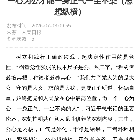
一心为公才能一身正气一尘不染（思
依申请公开
想纵横）
发布时间：2026-07-03 09:55
政务服务
来源：人民日报
浏览次数：5
特色服务专区
惠企政策精准服务
网上中介服务超市
树立和践行正确政绩观，起决定性作用的是党
便民应用
便民热线
基础清单
性。“衡量党性强弱的根本尺子是公、私二字。”种树者
必培其根，种德者必养其心。“我们共产党人为的是大
办事大厅
内蒙古政务服务网
高效办成一件事
公、守的是大义、求的是大我，更要正心明道、怀德自
重，始终把党和人民放在心中最高位置，做一个一心为
政民互动
公、一身正气、一尘不染的人”，习近平总书记的重要
论述，深刻指明共产党人党性修养的深刻内涵，其中，
市长信箱
12345热线留言
新闻发布会
公心是内核，正气是外化，干净是结果，三者环环相
扣、紧密相连，公心越纯粹，正气越充盈，干净越彻