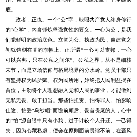
在线访谈
意见征集
诉求公开
底。
政者，正也。一个“公”字，映照共产党人终身修行
智能问答
的“心学”，内含锤炼坚强党性的要义。一心为公，是我
们党鲜明的政治底色。立党为公、执政为民，自建党之
走进巴彦淖尔
初就镌刻在党的旗帜上。正所谓“一心可以丧邦，一心
行政区划
自然地理
资源禀赋
可以兴邦，只在公私之间尔”。公私之界，从不是细枝
末节，而是立场信仰与格局境界的分水岭。党员干部只
人文历史
有坚持权为民所赋、权为民所用，始终把人民利益摆在
首位，主动将个人理想融入党和人民的事业，才能做到
无私无畏、敢于担当。那些怕担责、怕得罪人、怕影响
回到顶部
仕途、怕丢“乌纱帽”而瞻前顾后、畏首畏尾的人，心中
的“怕”源自眼中只有小我，过于计较个人升迁、一己得
失，因为心藏私虑，便会在原则面前畏缩不前，在歪风