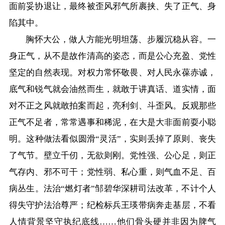
面前妥协退让，最终被歪风邪气所裹挟、失了正气、身
陷其中。
胸怀大公，做人方能光明坦荡、步履沉稳从容。一
身正气，从不是故作清高的姿态，而是公心充盈、党性
坚定的自然表现。对权力常怀敬畏、对人民永葆赤诚，
底气和锐气就会油然而生，就敢于讲真话、道实情，面
对不正之风就敢拍案而起，亮利剑、斗歪风。反观那些
正气不足者，常常遇事和稀泥，在大是大非面前耍小聪
明。这种做法看似圆滑“灵活”，实则丢掉了原则、丧失
了气节。壁立千仞，无欲则刚。党性强、公心足，则正
气存内、邪不可干；党性弱、私心重，则气血不足、百
病丛生。法治“燃灯者”邹碧华深耕司法改革，不计个人
得失守护法治尊严；纪检标兵王瑛带病奔走基层，不看
人情背景坚守执纪底线……他们骨头硬并非因为脾气