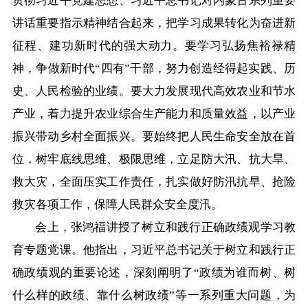
贯彻习近平党建思想、习近平总书记对内蒙古系列重要
在线访谈
意见征集
诉求公开
讲话重要指示精神结合起来，把学习成果转化为奋进新
征程、建功新时代的强大动力。要学习弘扬焦裕禄精
智能问答
神，争做新时代“四有”干部，努力创造经得起实践、历
史、人民检验的业绩。要大力发展现代高效农业和节水
走进巴彦淖尔
产业，着力提升农业综合生产能力和质量效益，以产业
行政区划
自然地理
资源禀赋
振兴带动乡村全面振兴。要始终把人民生命安全放在首
位，树牢底线思维、极限思维，立足防大汛、抗大旱、
人文历史
救大灾，全面压实工作责任，扎实做好防汛抗旱、抢险
救灾各项工作，保障人民群众安全度汛。
会上，张鸿福讲授了树立和践行正确政绩观学习教
回到顶部
育专题党课。他指出，习近平总书记关于树立和践行正
确政绩观的重要论述，深刻阐明了“政绩为谁而树、树
什么样的政绩、靠什么树政绩”等一系列重大问题，为