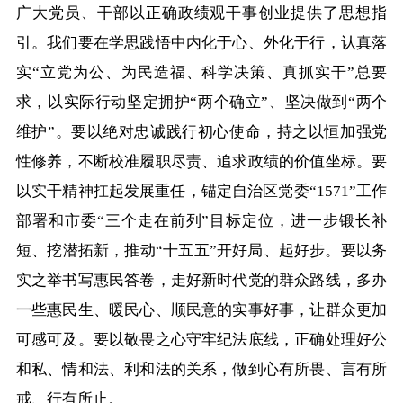
广大党员、干部以正确政绩观干事创业提供了思想指
引。我们要在学思践悟中内化于心、外化于行，认真落
实“立党为公、为民造福、科学决策、真抓实干”总要
求，以实际行动坚定拥护“两个确立”、坚决做到“两个
维护”。要以绝对忠诚践行初心使命，持之以恒加强党
性修养，不断校准履职尽责、追求政绩的价值坐标。要
以实干精神扛起发展重任，锚定自治区党委“1571”工作
部署和市委“三个走在前列”目标定位，进一步锻长补
短、挖潜拓新，推动“十五五”开好局、起好步。要以务
实之举书写惠民答卷，走好新时代党的群众路线，多办
一些惠民生、暖民心、顺民意的实事好事，让群众更加
可感可及。要以敬畏之心守牢纪法底线，正确处理好公
和私、情和法、利和法的关系，做到心有所畏、言有所
戒、行有所止。