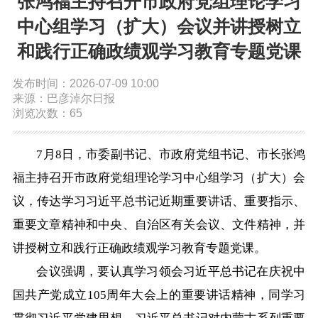
张鸿福主持召开市政府党组理论学习
依申请公开
中心组学习（扩大）会议并讲授树立
和践行正确政绩观学习教育专题党课
政务服务
发布时间：2026-07-09 10:00
来源：巴彦淖尔日报
特色服务专区
惠企政策精准服务
网上中介服务超市
浏览次数：65
便民应用
便民热线
基础清单
7月8日，市委副书记、市政府党组书记、市长张鸿
福主持召开市政府党组理论学习中心组学习（扩大）会
办事大厅
内蒙古政务服务网
高效办成一件事
议，传达学习习近平总书记近期重要讲话、重要指示、
重要文章精神和中央、自治区有关会议、文件精神，并
政民互动
讲授树立和践行正确政绩观学习教育专题党课。
会议强调，要认真学习领会习近平总书记在庆祝中
市长信箱
12345热线留言
新闻发布会
国共产党成立105周年大会上的重要讲话精神，同学习