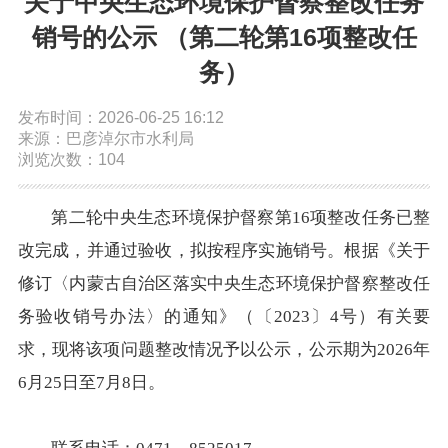
关于中央生态环境保护督察整改任务
依申请公开
销号的公示 （第二轮第16项整改任
务）
政务服务
发布时间：2026-06-25 16:12
来源：巴彦淖尔市水利局
特色服务专区
惠企政策精准服务
网上中介服务超市
浏览次数：104
便民应用
便民热线
基础清单
第二轮中央生态环境保护督察第16项整改任务已整
改完成，并通过验收，拟按程序实施销号。根据《关于
办事大厅
内蒙古政务服务网
高效办成一件事
修订〈内蒙古自治区落实中央生态环境保护督察整改任
务验收销号办法〉的通知》（〔2023〕4号）有关要
政民互动
求，现将该项问题整改情况予以公示，公示期为2026年
6月25日至7月8日。
市长信箱
12345热线留言
新闻发布会