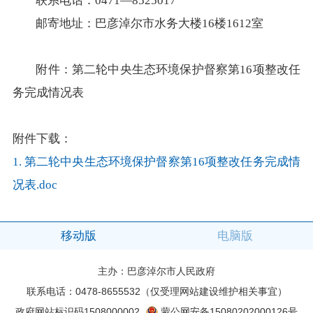
联系电话：0471—8525017
在线访谈
意见征集
诉求公开
邮寄地址：巴彦淖尔市水务大楼16楼1612室
智能问答
附件：第二轮中央生态环境保护督察第16项整改任
务完成情况表
走进巴彦淖尔
行政区划
自然地理
资源禀赋
附件下载：
1.
第二轮中央生态环境保护督察第16项整改任务完成情
人文历史
况表.doc
移动版
电脑版
回到顶部
主办：巴彦淖尔市人民政府
联系电话：0478-8655532（仅受理网站建设维护相关事宜）
政府网站标识码1508000002
蒙公网安备15080202000126号