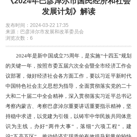
《2024年巴彦淖尔市国民经济和社会
依申请公开
发展计划》解读
发布时间：2024-03-22 17:35
政务服务
来源：巴彦淖尔市发展和改革委员会
浏览次数：6
特色服务专区
惠企政策精准服务
网上中介服务超市
2024年是新中国成立75周年，是实施“十四五”规划
便民应用
便民热线
基础清单
的关键一年，按照市委五届六次全会暨全市经济工作会
议部署，做好经济社会各方面工作，要以习近平新时代
办事大厅
内蒙古政务服务网
高效办成一件事
中国特色社会主义思想为指导，全面贯彻落实党的二十
大和二十届二中全会精神，深入贯彻落实习近平总书记
政民互动
考察内蒙古、考察巴彦淖尔重要讲话重要指示精神，坚
持稳中求进，以党建为引领，以铸牢中华民族共同体意
市长信箱
12345热线留言
新闻发布会
识为主线，办好“两件大事”，落细“六项工程”，建
设“五高五区”，推动经济实现质的有效提升和量的较快