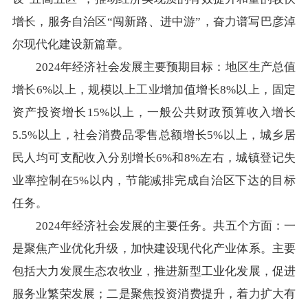
在线访谈
意见征集
诉求公开
增长，服务自治区“闯新路、进中游”，奋力谱写巴彦淖
尔现代化建设新篇章。
智能问答
2024年经济社会发展主要预期目标：地区生产总值
增长6%以上，规模以上工业增加值增长8%以上，固定
走进巴彦淖尔
资产投资增长15%以上，一般公共财政预算收入增长
行政区划
自然地理
资源禀赋
5.5%以上，社会消费品零售总额增长5%以上，城乡居
民人均可支配收入分别增长6%和8%左右，城镇登记失
人文历史
业率控制在5%以内，节能减排完成自治区下达的目标
任务。
2024年经济社会发展的主要任务。共五个方面：一
回到顶部
是聚焦产业优化升级，加快建设现代化产业体系。主要
包括大力发展生态农牧业，推进新型工业化发展，促进
服务业繁荣发展；二是聚焦投资消费提升，着力扩大有