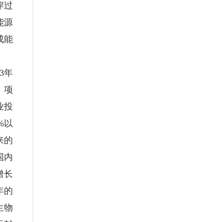
岸过
能源
成能
3年
。项
业投
%以
来的
国内
增长
年的
生物