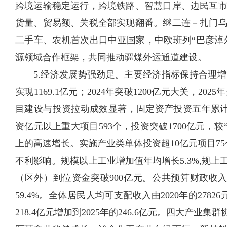
跨境运输稳定运行，跨境铁路、智慧口岸、边民互
货量、贸易额、关税全部实现翻番。继二连－扎门乌
二手车、农机首次出口中亚国家，中欧班列“巴彦淖尔
源领域合作框架，共同推动疆煤外运通道建设。
5.经济发展势强劲足。主要经济指标保持合理增速，
实现1169.1亿元；2024年突破1200亿元大关，20
目建设与投资拉动成效显著，固定资产投资五年累计年
资亿元以上重大项目593个，投资突破1700亿元，较
上的高速增长。实施产业类单体投资超10亿元项目7
不利影响。规模以上工业增加值年均增长5.3%,规上工
（区外）到位资金突破900亿元。公共预算财政收入由202
59.4%。全体居民人均可支配收入由2020年的27826
218.4亿元增加到2025年的246.6亿元。四大