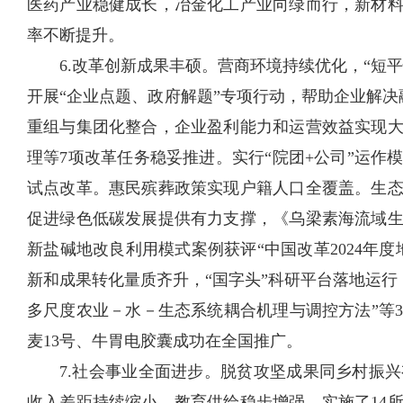
医药产业稳健成长，冶金化工产业向绿而行，新材
率不断提升。
6.改革创新成果丰硕。营商环境持续优化，“短
开展“企业点题、政府解题”专项行动，帮助企业解决
重组与集团化整合，企业盈利能力和运营效益实现
理等7项改革任务稳妥推进。实行“院团+公司”运
试点改革。惠民殡葬政策实现户籍人口全覆盖。生
促进绿色低碳发展提供有力支撑，《乌梁素海流域
新盐碱地改良利用模式案例获评“中国改革2024年
新和成果转化量质齐升，“国字头”科研平台落地运行，
多尺度农业－水－生态系统耦合机理与调控方法”等
麦13号、牛胃电胶囊成功在全国推广。
7.社会事业全面进步。脱贫攻坚成果同乡村振
收入差距持续缩小。教育供给稳步增强，实施了14