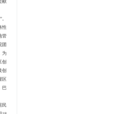
贡献
”。
略性
地管
院团
，为
区创
技创
灌区
，巴
居民
18