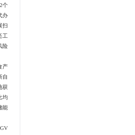
2个
代办
展扫
亮工
风险
食产
新自
地获
比均
储能
GV