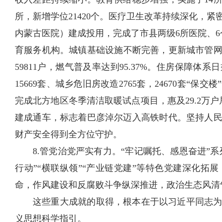
所，新增学位21420个。医疗卫生改革持续深化，
内蒙古医院）建成投用，完成了市县两级6所医院、
育服务机构。城镇基础设施不断完善，更新城市管网
59811户，燃气普及率达到95.37%。住房保障体系
15669套、城乡危旧房改造2765套，24670套
完成北方地区冬季清洁取暖试点项目，惠及29.2万户居
建成通车，标志着巴彦淖尔迈入高铁时代。坚持人
财产安全得到全方位守护。
8.管党治党严实有力。“牢记嘱托、感恩奋进”
行动”“横联纵领”“产业链党建”等特色党建深化
命，作风建设和反腐败斗争纵深推进，政治生态风清
这些重大成就的取得，根本在于以习近平同志
义思想科学指引。