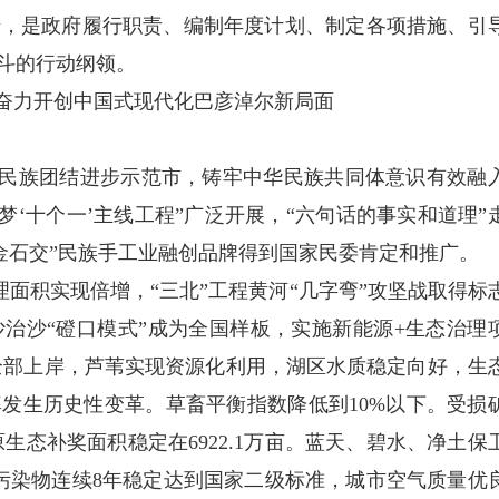
措，是政府履行职责、编制年度计划、制定各项措施、引
斗的行动纲领。
，奋力开创中国式现代化巴彦淖尔新局面
国民族团结进步示范市，铸牢中华民族共同体意识有效融
梦‘十个一’主线工程”广泛开展，“六句话的事实和道理”
“金石交”民族手工业融创品牌得到国家民委肯定和推广。
理面积实现倍增，“三北”工程黄河“几字弯”攻坚战取得标
沙治沙“磴口模式”成为全国样板，实施新能源+生态治理
渔民全部上岸，芦苇实现资源化利用，湖区水质稳定向好，生
发生历史性变革。草畜平衡指数降低到10%以下。受损
原生态补奖面积稳定在6922.1万亩。蓝天、碧水、净土保
污染物连续8年稳定达到国家二级标准，城市空气质量优