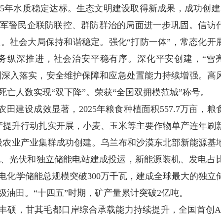
连续5年水质稳定达标。生态文明建设取得新成果，成功创建
政军警民企联防联控、群防群治的局面进一步巩固。信访
。社会大局保持和谐稳定。强化“打防一体”，常态化开
务纵深推进，社会治安平稳有序。深化平安创建，“雪
机制深入落实，安全维护保障和应急处置能力持续增强。高
亡人数实现“双下降”。荣获“全国双拥模范城”称号。
田建设成效显著，2025年粮食种植面积557.7万亩，粮
。单产提升行动扎实开展，小麦、玉米等主要作物单产连年刷
级农业产业集群成功创建。乌兰布和沙漠东北部新能源基
电、光伏和独立储能电站建成投运，新能源装机、发电占
，电化学储能总规模突破300万千瓦，建成全球最大的独立
油田。“十四五”时期，矿产量累计突破2亿吨。
果丰硕，甘其毛都口岸综合承载能力持续提升，全国首创A