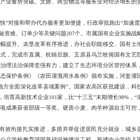
料产业蓄势突破。文旅、商贸物流等服务业对经济增长的
平快”对接和帮办代办服务更加便捷，行政审批跑出“加速度
融资难、订单少等关键问题207个。市属国有企业实施战
大幅提升。农垦改革有序推进，办社会职能移交、国有土
作模式，完成市直属、杭锦后旗、五原县乌兰牧骑国有文艺
态治理法治保障坚强有力，建立了生态环境分区管控体系
生态保护条例》《农田灌溉用水条例》颁布实施，河套灌
度地方全面深化改革县域案例”。国家农高区获批建设，科
培育高新技术企业101家，比“十三五”末期增长98%，“
3项成果获省部级一等奖。硬质小麦、肉羊种源自主可控
兴有效衔接扎实推进，多措并举促进居民充分就业，城乡
所公立学校教育强国基础设施建设工程，新建中小学幼儿园