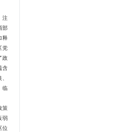
、注
西部
加释
区党
了政
蕴含
良、
、临
政策
板弱
区位