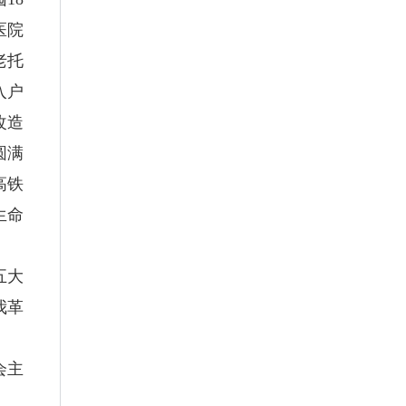
医院
老托
入户
改造
圆满
高铁
生命
五大
我革
会主