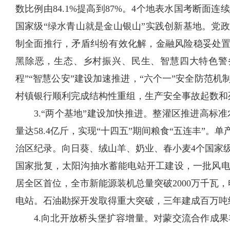
数比例由84.1%提高到87%。4个地表水国考断面
国家级“绿水青山就是金山银山”实践创新基地。党
制全面推行，矛盾纠纷有效化解，金融风险稳妥处置
黑除恶，生态、乡村振兴、民生、智慧四大特色警
程”“智慧公安”建设加速推进，“六个一”安全防范
村镇银行顺利完成结构性重组，生产安全事故起数和死
3.“两个基地”建设加快推进。整灌区推进高标准农
量达58.4亿斤，实现“十四五”期间粮食“五连丰”
治区纪录。向日葵、绒山羊、奶业、春小麦4个国家
国家批复，太阳沟抽水蓄能电站开工建设，一批风
居全区首位，全市新能源装机总量突破2000万千瓦
电站。石油勘探开发取得重大突破，三年建成百万吨级
4.向北开放桥头堡扩容增量。对蒙交流合作成