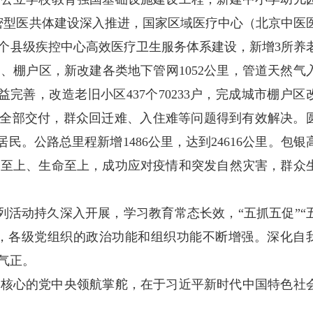
紧密型医共体建设深入推进，国家区域医疗中心（北京中医
6个县级疾控中心高效医疗卫生服务体系建设，新增3所养
、棚户区，新改建各类地下管网1052公里，管道天然气
日益完善，改造老旧小区437个70233户，完成城市棚户区
“保交楼”全部交付，群众回迁难、入住难等问题得到有效解决。
民。公路总里程新增1486公里，达到24616公里。包银
民至上、生命至上，成功应对疫情和突发自然灾害，群众
系列活动持久深入开展，学习教育常态长效，“五抓五促”“
拓展，各级党组织的政治功能和组织功能不断增强。深化自
气正。
为核心的党中央领航掌舵，在于习近平新时代中国特色社