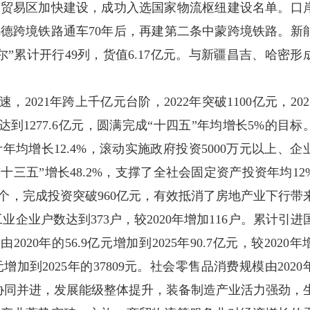
市贸易区加快建设，成功入选国家物流枢纽建设名单。口
德跨境铁路通车70年后，再建第二条中蒙跨境铁路。新
”累计开行49列，货值6.17亿元。与新疆昌吉、哈密形
2021年跨上千亿元台阶，2022年突破1100亿元，202
25年达到1277.6亿元，圆满完成“十四五”年均增长5%的目标
均增长12.4%，滚动实施政府投资5000万元以上、企
“十三五”增长48.2%，支撑了全社会固定资产投资年均12
5个，完成投资突破960亿元，有效抵消了房地产业下行带
业企业户数达到373户，较2020年增加116户。累计引进
0年的56.9亿元增加到2025年90.7亿元，较2020年
元增加到2025年的37809元。社会零售品消费规模由2020
产业集群协同并进，发展能级整体提升，装备制造产业活力强劲，