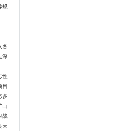
导规
入各
走深
志性
项目
态多
矿山
卫战
良天