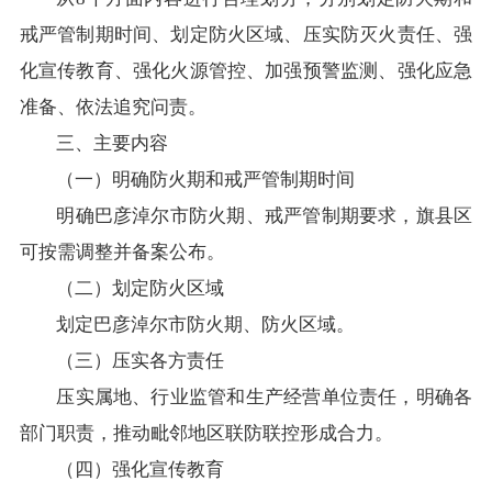
在线访谈
意见征集
诉求公开
戒严管制期时间、划定防火区域、压实防灭火责任、强
化宣传教育、强化火源管控、加强预警监测、强化应急
智能问答
准备、依法追究问责。
三、主要内容
走进巴彦淖尔
（一）明确防火期和戒严管制期时间
行政区划
自然地理
资源禀赋
明确巴彦淖尔市防火期、戒严管制期要求，旗县区
可按需调整并备案公布。
人文历史
（二）划定防火区域
划定巴彦淖尔市防火期、防火区域。
（三）压实各方责任
回到顶部
压实属地、行业监管和生产经营单位责任，明确各
部门职责，推动毗邻地区联防联控形成合力。
（四）强化宣传教育