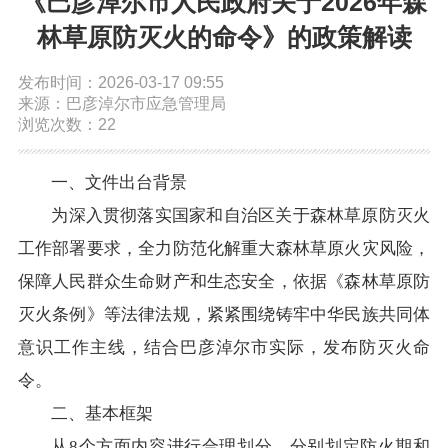
《巴彦淖尔市人民政府关于2026年森
依申请公开
林草原防灭火的命令》的政策解读
发布时间：2026-03-17 09:55
政务服务
来源：巴彦淖尔市应急管理局
浏览次数：22
特色服务专区
惠企政策精准服务
网上中介服务超市
一、文件出台背景
便民应用
便民热线
基础清单
为深入贯彻落实国家和自治区关于森林草原防灭火
工作部署要求，全力防范化解重大森林草原火灾风险，
办事大厅
内蒙古政务服务网
高效办成一件事
保障人民群众生命财产和生态安全，依据《森林草原防
灭火条例》等法律法规，紧紧围绕铸牢中华民族共同体
政民互动
意识工作主线，结合巴彦淖尔市实际，发布防灭火命
令。
市长信箱
12345热线留言
新闻发布会
二、基本框架
从8个方面内容进行合理划分，分别划定防火期和