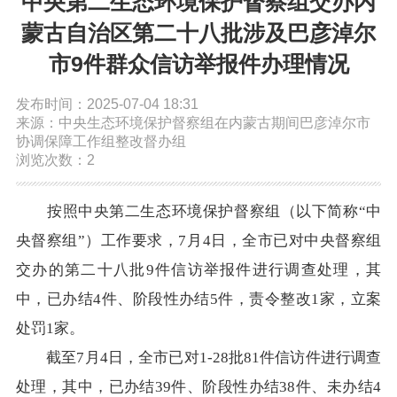
中央第二生态环境保护督察组交办内
依申请公开
蒙古自治区第二十八批涉及巴彦淖尔
市9件群众信访举报件办理情况
政务服务
发布时间：2025-07-04 18:31
来源：中央生态环境保护督察组在内蒙古期间巴彦淖尔市
特色服务专区
惠企政策精准服务
网上中介服务超市
协调保障工作组整改督办组
浏览次数：2
便民应用
便民热线
基础清单
按照中央第二生态环境保护督察组（以下简称“中
央督察组”）工作要求，7月4日，全市已对中央督察组
办事大厅
内蒙古政务服务网
高效办成一件事
交办的第二十八批9件信访举报件进行调查处理，其
中，已办结4件、阶段性办结5件，责令整改1家，立案
政民互动
处罚1家。
市长信箱
12345热线留言
新闻发布会
截至7月4日，全市已对1-28批81件信访件进行调查
处理，其中，已办结39件、阶段性办结38件、未办结4