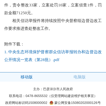
在线访谈
意见征集
诉求公开
件，责令整改33家，立案处罚10家，立案侦查1件，罚
款金额71250元。
智能问答
相关信访举报件将持续按照中央督察组边督边改工
作要求推进查处整改工作。
走进巴彦淖尔
附件下载：
行政区划
自然地理
资源禀赋
1.
中央生态环境保护督察群众信访举报转办和边督边改
公开情况一览表（第28批）.pdf
人文历史
移动版
电脑版
回到顶部
主办：巴彦淖尔市人民政府
联系电话：0478-8655532（仅受理网站建设维护相关事宜）
政府网站标识码1508000002
蒙公网安备15080202000126号